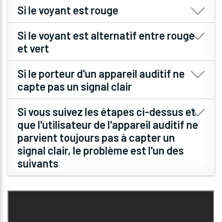
La batterie est faible. Recharger la boucle
Si le voyant est rouge
en branchant le câble d’alimentation sur
“POWER PS-56”.
La boucle magnétique est éteinte et en
Si le voyant est alternatif entre rouge
train de charger.
et vert
La boucle magnétique est allumée, elle
Si le porteur d'un appareil auditif ne
fonctionne et charge en même temps.
capte pas un signal clair
Assurez-vous que l'unité est
Si vous suivez les étapes ci-dessus et
complètement chargée.
que l'utilisateur de l'appareil auditif ne
parvient toujours pas à capter un
Vérifiez la position de la boucle
signal clair, le problème est l'un des
portable sur le bureau ou le comptoir
pour obtenir des performances
suivants
optimales. Le porteur de l'appareil
auditif ne doit pas être à plus de 1,2
L'appareil auditif de l'utilisateur ne
mètre de l'appareil.
fonctionne pas correctement.
Attirez l'attention de votre
La position T de l'appareil auditif du