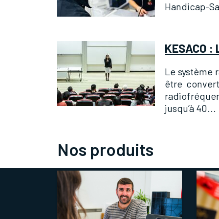
Handicap-San
KESACO : 
Le système r
être convert
radiofréquen
jusqu’à 40...
Nos produits