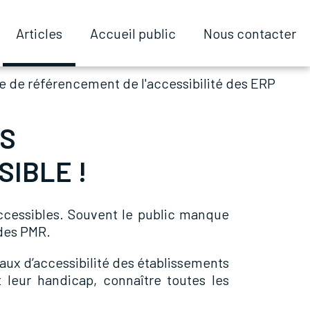
Articles
Articles
Accueil public
Accueil public
Nous contacter
Nous contacter
me de référencement de l'accessibilité des ERP
ES
IBLE !
 accessibles. Souvent le public manque
 des PMR.
aux d’accessibilité des établissements
t leur handicap, connaître toutes les