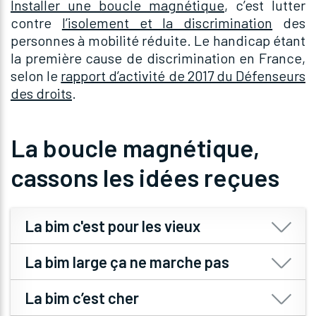
Installer une boucle magnétique
, c’est lutter
contre
l’isolement et la discrimination
des
personnes à mobilité réduite. Le handicap étant
la première cause de discrimination en France,
selon le
rapport d’activité de 2017 du Défenseurs
des droits
.
La boucle magnétique,
cassons les idées reçues
La bim c'est pour les vieux
Les boucles magnétiques sont des
La bim large ça ne marche pas
installations qui permettent l’accessibilité
des lieux aux personnes malentendantes et
La boucle magnétique est une technologie
La bim c’est cher
sourdes. Or, selon la DRESS 2014, il y a en
qui fonctionne parfaitement. Cependant,